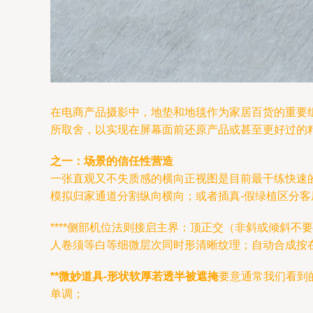
在电商产品摄影中，地垫和地毯作为家居百货的重要
所取舍，以实现在屏幕面前还原产品或甚至更好过的
之一：场景的信任性营造
一张直观又不失质感的横向正视图是目前最干练快速
模拟归家通道分割纵向横向；或者插真-假绿植区分
****侧部机位法则接启主界：顶正交（非斜或倾斜不要
人卷须等白等细微层次同时形清晰纹理；自动合成按
**微妙道具-形状软厚若透半被遮掩
要意通常我们看到
单调；