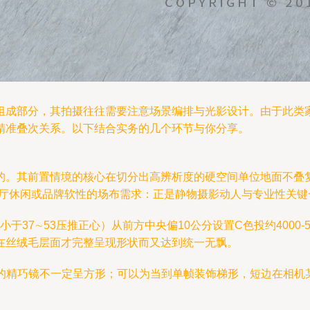
组成部分，其拍摄往往需要注意场景编排与光影设计。由于此类
精准叠次关系。以下结合实务的几个环节与你分享。
的。其前置情境的核心在切分出高辨析度的硬空间单位地面不叠
客厅休闲或品牌软性的场布需求：正是静物摄影动人与专业性关键
小于37∼53压推正心）从前方中央偏10公分设置C色投约4000
在丝绒毛层面才完整呈现形状而又达到统一无飘。
的精巧镜不一定呈方形；可以为当到单帧装饰梯形，短边在相机