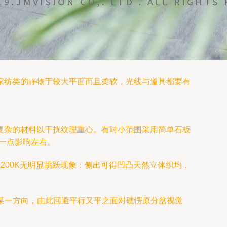
家纺类的静物于较大平面而且柔软，光线与道具都要有
复杂的材料以干扰纹理重心。有时小范围采用简单石板
一点影响左右。
-5200K无明显跳跃现象：侧出可得凹凸天然立体织均，
某一方向，由此回避平行又平之面对硬愣原分岔视觉